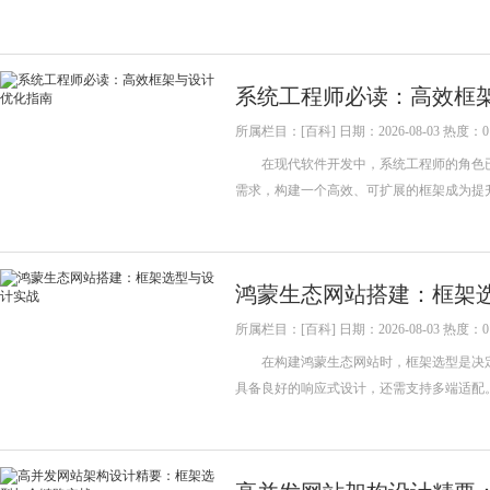
系统工程师必读：高效框
所属栏目：[百科] 日期：2026-08-03 热度：0
在现代软件开发中，系统工程师的角色已
需求，构建一个高效、可扩展的框架成为提
鸿蒙生态网站搭建：框架
所属栏目：[百科] 日期：2026-08-03 热度：0
在构建鸿蒙生态网站时，框架选型是决定
具备良好的响应式设计，还需支持多端适配。主流的前