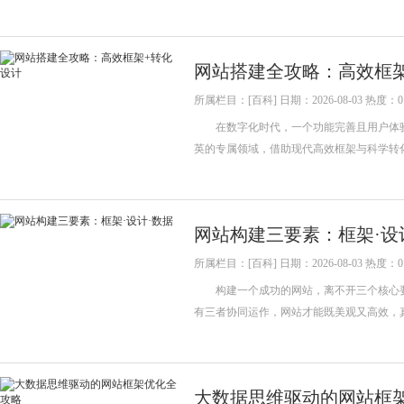
网站搭建全攻略：高效框
所属栏目：[百科] 日期：2026-08-03 热度：0
在数字化时代，一个功能完善且用户体验
英的专属领域，借助现代高效框架与科学
网站构建三要素：框架·设
所属栏目：[百科] 日期：2026-08-03 热度：0
构建一个成功的网站，离不开三个核心要
有三者协同运作，网站才能既美观又高效
大数据思维驱动的网站框