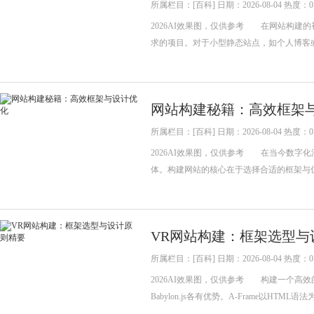
所属栏目：[百科] 日期：2026-08-04 热度：0
2026AI效果图，仅供参考 在网站构建
求的项目。对于小型静态站点，如个人博客或产品展
网站构建秘籍：高效框架
所属栏目：[百科] 日期：2026-08-04 热度：0
2026AI效果图，仅供参考 在当今数字
体。构建网站的核心在于选择合适的框架与
VR网站构建：框架选型与
所属栏目：[百科] 日期：2026-08-04 热度：0
2026AI效果图，仅供参考 构建一个高效的V
Babylon.js各有优势。A-Frame以HT