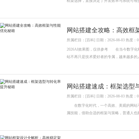
框架选择，直接决定了开发效率与系统可维护性。常见的
网站搭建全攻略：高效框
所属栏目：[百科] 日期：2026-08-03 热度：0
2026AI效果图，仅供参考 在当今数字
站不再只是技术爱好者的专属，越来越多的
网站搭建速成：框架选型
所属栏目：[百科] 日期：2026-08-03 热度：0
在数字化时代，一个高效、美观的网站不
属技能，借助合适的框架与策略，普通人也