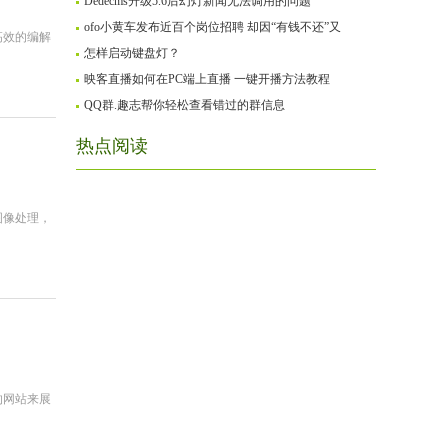
Dedecms升级5.6后幻灯新闻无法调用的问题
ofo小黄车发布近百个岗位招聘 却因“有钱不还”又
高效的编解
怎样启动键盘灯？
映客直播如何在PC端上直播 一键开播方法教程
QQ群.趣志帮你轻松查看错过的群信息
热点阅读
图像处理，
的网站来展