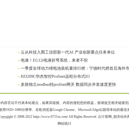
云从科技入围工信部新一代AI 产业创新重点任务单位
电液！EG12i电液折弯系统，来者不拒
一季度全球动力锂电池装机量排行榜：宁德时代榜首且海外
HJ3209C华杰智控Profinet远程分布式IO
多路独立modbus转profinet网关 数据同步并发速度更快
容言论不代表本站观点，如果其链接、内容的侵犯您的权益，烦请提交相关链接至邮箱bqsm
用1920×1080分辨率、谷歌浏览器Google Chrome、Microsoft Edge以获得本站的最
Copygight © 2008-2022 https://www.0751zz.com/ All Rights Reserved. 云计算网_韶关站长
网站统计