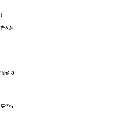
！
广告发多
高价值项
定要坚持