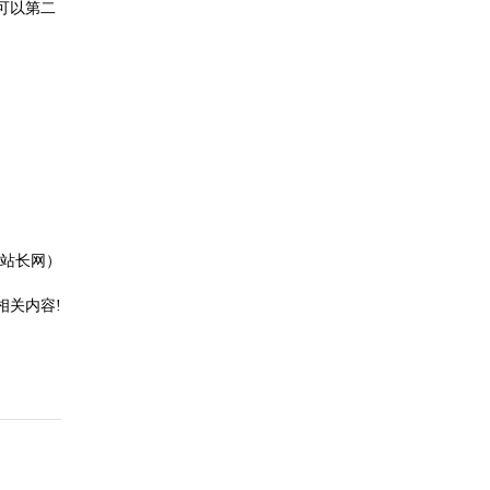
可以第二
关站长网）
相关内容!