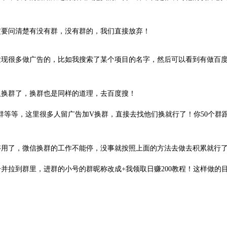
定要问清楚有没有群，没有群的，我们直接放弃！
发现很多做广告的，比如我搜索了某个项目的名字，然后可以看到有做百
人换群了，换群也是同样的道理，去百度搜！
等等，这里很多人留广告加V换群，直接去找他们换就行了！你50个群跟
够用了，微信换群的工作不能停，没事就按照上面的方法去做去积累就行
并拉到群里，进群的小号的群昵称改成+我领取日赚200教程！这样做的