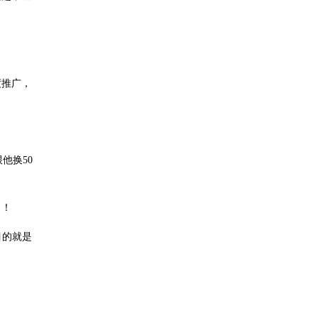
度推广，
他换50
了！
目的就是