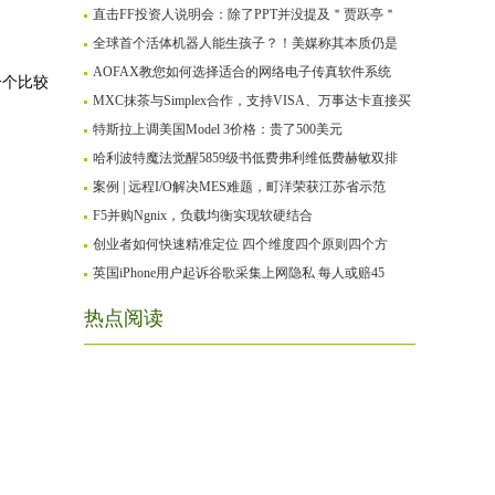
直击FF投资人说明会：除了PPT并没提及＂贾跃亭＂
全球首个活体机器人能生孩子？！美媒称其本质仍是
AOFAX教您如何选择适合的网络电子传真软件系统
一个比较
MXC抹茶与Simplex合作，支持VISA、万事达卡直接买
特斯拉上调美国Model 3价格：贵了500美元
哈利波特魔法觉醒5859级书低费弗利维低费赫敏双排
案例 | 远程I/O解决MES难题，町洋荣获江苏省示范
F5并购Ngnix，负载均衡实现软硬结合
创业者如何快速精准定位 四个维度四个原则四个方
英国iPhone用户起诉谷歌采集上网隐私 每人或赔45
热点阅读