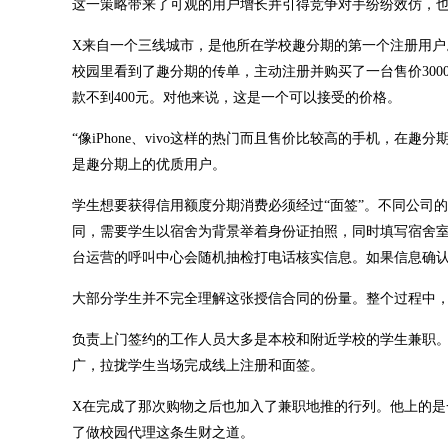
这一策略带来了可观的用户增长并引得竞争对手纷纷效仿，
X来自一个三线城市，是他所在学校趣分期的第一个注册用户
校园里看到了趣分期的传单，主动注册并购买了一台售价300
款不到400元。对他来说，这是一个可以接受的价格。
“像iPhone、vivo这样的热门而且售价比较高的手机，
是趣分期上的优质用户。
学生想要获得信用额度分期消费必须经过“面签”。不同公司
同，需要学生以宿舍为背景举着身份证拍照，同时填写宿舍
台运营的呼叫中心会随机抽检打电话核实信息。如果信息确
大部分学生并不完全理解这张授信合同的份量。整个过程中
负责上门签约的工作人员大多是本校和附近学校的学生兼职
广，拉拢学生当场完成线上注册和面签。
X在完成了那次购物之后也加入了兼职地推的行列。他上的是
了做校园代理这条生财之道。