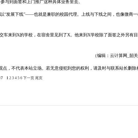
会参与到面签和上门推广这种具体业务里去。
可以“发展下线”——也就是兼职的校园代理。上线与下线之间，也像微商一
交车来到X的学校，在宿舍里见到了X。他来到X学校除了面签之外另有
（编辑：云计算网_韶
观点，不代表本站立场。若无意侵犯到您的权利，请及时与联系站长删除
/
7
1
2
3
4
5
6
下一页
尾页