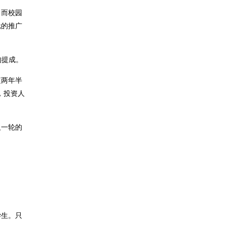
，而校园
元的推广
的提成。
短两年半
，投资人
又一轮的
学生。只