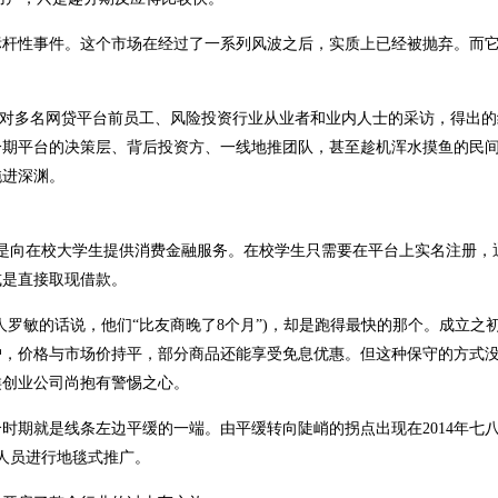
标杆性事件。这个市场在经过了一系列风波之后，实质上已经被抛弃。而
，经过对多名网贷平台前员工、风险投资行业从业者和业内人士的采访，得出
分期平台的决策层、背后投资方、一线地推团队，甚至趁机浑水摸鱼的民
拖进深渊。
式就是向在校大学生提供消费金融服务。在校学生只需要在平台上实名注册，
或是直接取现借款。
罗敏的话说，他们“比友商晚了8个月”)，却是跑得最快的那个。成立之
户，价格与市场价持平，部分商品还能享受免息优惠。但这种保守的方式
类创业公司尚抱有警惕之心。
时期就是线条左边平缓的一端。由平缓转向陡峭的拐点出现在2014年七
推人员进行地毯式推广。