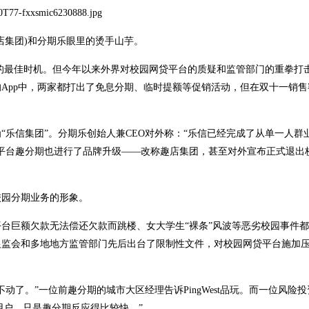
店集团)和分期乐眼里的烫手山芋。
的最佳时机。但今年以来外界对校园网贷平台的质疑和监管部门的重拳打
App中，两家都打出了免息分期、临时提额等促销活动，但在双十一销售
为“乐信集团”。分期乐创始人兼CEO对外称：“乐信已经完成了从单一人群
贷平台趣分期也进行了品牌升级——改称趣店集团，甚至对外宣布正式退出
校园分期业务的形象。
平台巨额欠款无法偿还欠款而跳楼、女大学生“裸条”风波等恶劣校园事件
银监会和多地地方监管部门先后出台了限制性文件，对校园网贷平台施加
了。”一位前趣分期的城市大区经理告诉PingWest品玩。而一位风险
园用户，只是趣分期反应得比较快。”