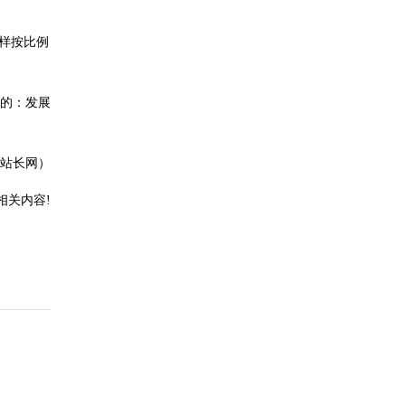
样按比例
目的：发展
关站长网）
相关内容!